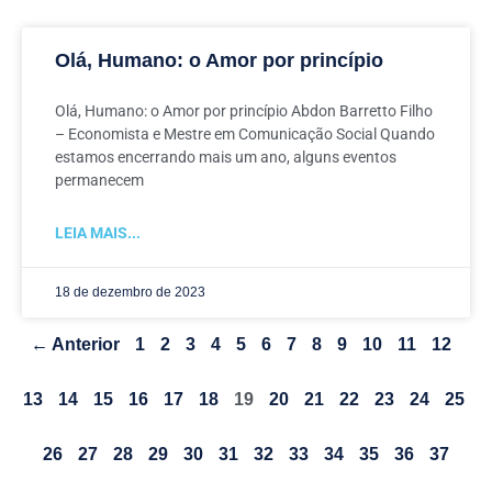
Olá, Humano: o Amor por princípio
Olá, Humano: o Amor por princípio Abdon Barretto Filho
– Economista e Mestre em Comunicação Social Quando
estamos encerrando mais um ano, alguns eventos
permanecem
LEIA MAIS...
18 de dezembro de 2023
← Anterior
1
2
3
4
5
6
7
8
9
10
11
12
13
14
15
16
17
18
19
20
21
22
23
24
25
26
27
28
29
30
31
32
33
34
35
36
37