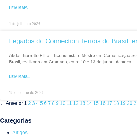
LEIA MAIS...
1 de julho de 2026
Legados do Connection Terrois do Brasil,
Abdon Barretto Filho – Economista e Mestre em Comunicação Soc
Brasil, realizado em Gramado, entre 10 e 13 de junho, destaca
LEIA MAIS...
15 de junho de 2026
← Anterior
1
2
3
4
5
6
7
8
9
10
11
12
13
14
15
16
17
18
19
20
2
Categorias
Artigos