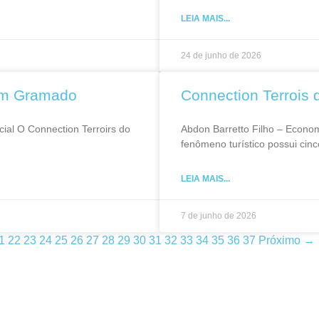
LEIA MAIS...
24 de junho de 2026
 em Gramado
Connection Terrois 
ial O Connection Terroirs do
Abdon Barretto Filho – Econo
fenômeno turístico possui cin
LEIA MAIS...
7 de junho de 2026
1
22
23
24
25
26
27
28
29
30
31
32
33
34
35
36
37
Próximo →