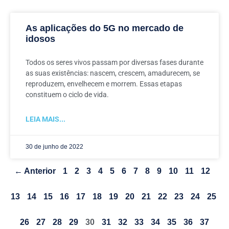
As aplicações do 5G no mercado de
idosos
Todos os seres vivos passam por diversas fases durante
as suas existências: nascem, crescem, amadurecem, se
reproduzem, envelhecem e morrem. Essas etapas
constituem o ciclo de vida.
LEIA MAIS...
30 de junho de 2022
← Anterior
1
2
3
4
5
6
7
8
9
10
11
12
13
14
15
16
17
18
19
20
21
22
23
24
25
26
27
28
29
30
31
32
33
34
35
36
37