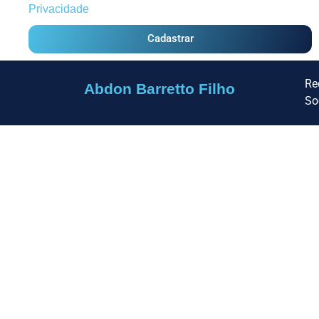
Privacidade
Cadastrar
Re
Abdon Barretto Filho
So