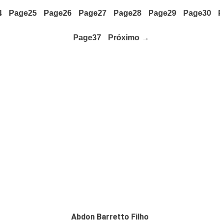
4
Page
25
Page
26
Page
27
Page
28
Page
29
Page
30
Page
37
Próximo →
Abdon Barretto Filho