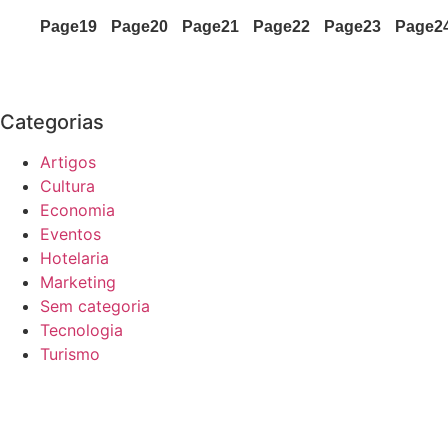
Page
19
Page
20
Page
21
Page
22
Page
23
Page
2
Categorias
Artigos
Cultura
Economia
Eventos
Hotelaria
Marketing
Sem categoria
Tecnologia
Turismo