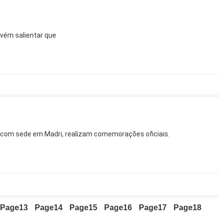
nvém salientar que
 com sede em Madri, realizam comemorações oficiais.
Page
13
Page
14
Page
15
Page
16
Page
17
Page
18