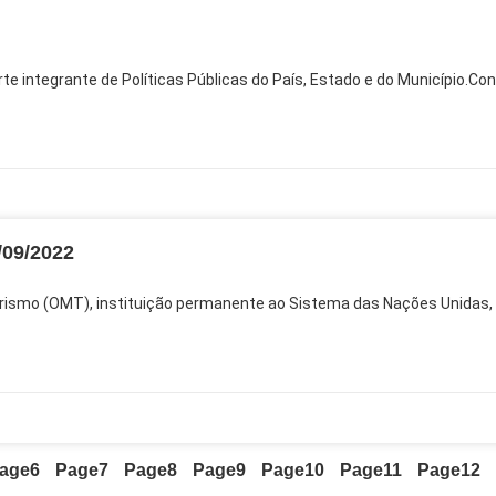
rte integrante de Políticas Públicas do País, Estado e do Município.Co
09/2022
ismo (OMT), instituição permanente ao Sistema das Nações Unidas,
age
6
Page
7
Page
8
Page
9
Page
10
Page
11
Page
12