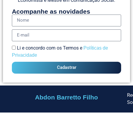
Economista e Mestre em Comunicação Social.
Acompanhe as novidades
Li e concordo com os Termos e
Políticas de
Privacidade
Cadastrar
Re
Abdon Barretto Filho
So