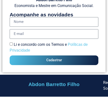
Economista e Mestre em Comunicação Social.
Acompanhe as novidades
Li e concordo com os Termos e
Políticas de
Privacidade
Cadastrar
Re
Abdon Barretto Filho
So