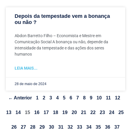
Depois da tempestade vem a bonança
ou não ?
Abdon Barretto Filho – Economista e Mestre em
Comunicação Social A bonança ou não, depende da
intensidade da tempestade e das ações dos seres
humanos
LEIA MAIS...
28 de maio de 2024
← Anterior
1
2
3
4
5
6
7
8
9
10
11
12
13
14
15
16
17
18
19
20
21
22
23
24
25
26
27
28
29
30
31
32
33
34
35
36
37