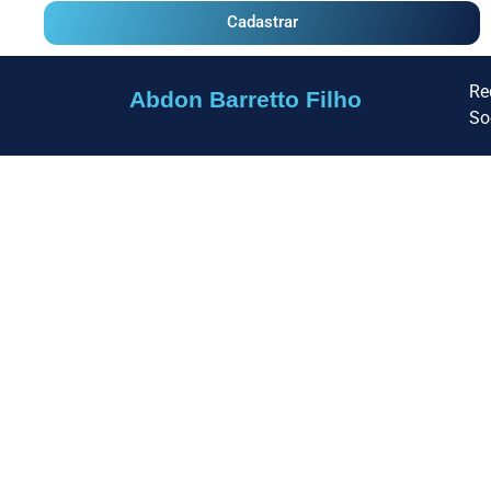
Cadastrar
Re
Abdon Barretto Filho
So