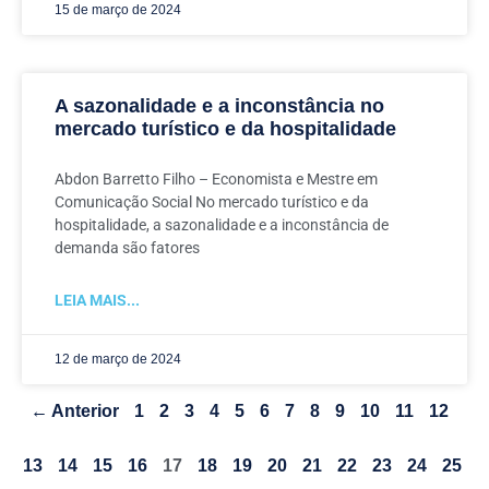
15 de março de 2024
A sazonalidade e a inconstância no
mercado turístico e da hospitalidade
Abdon Barretto Filho – Economista e Mestre em
Comunicação Social No mercado turístico e da
hospitalidade, a sazonalidade e a inconstância de
demanda são fatores
LEIA MAIS...
12 de março de 2024
← Anterior
1
2
3
4
5
6
7
8
9
10
11
12
13
14
15
16
17
18
19
20
21
22
23
24
25