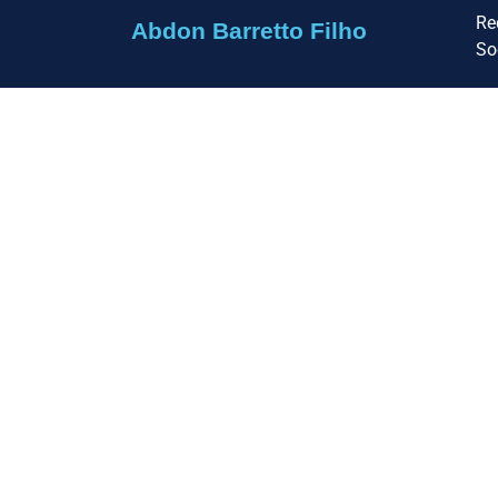
Re
Abdon Barretto Filho
So