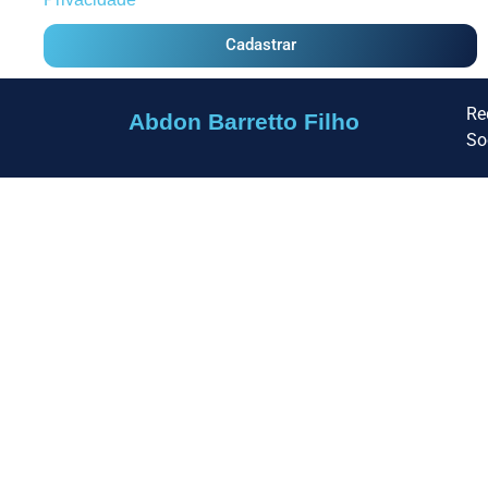
Cadastrar
Re
Abdon Barretto Filho
So