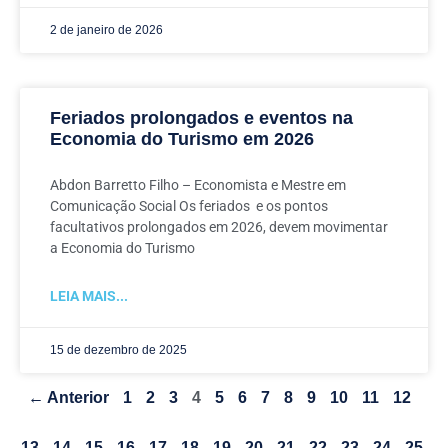
2 de janeiro de 2026
Feriados prolongados e eventos na
Economia do Turismo em 2026
Abdon Barretto Filho – Economista e Mestre em
Comunicação Social Os feriados e os pontos
facultativos prolongados em 2026, devem movimentar
a Economia do Turismo
LEIA MAIS...
15 de dezembro de 2025
← Anterior
1
2
3
4
5
6
7
8
9
10
11
12
13
14
15
16
17
18
19
20
21
22
23
24
25