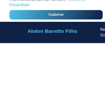
Privacidade
Cadastrar
Re
Abdon Barretto Filho
So