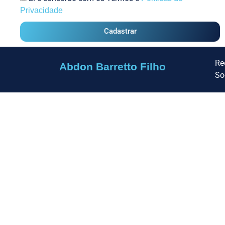
Privacidade
Cadastrar
Re
Abdon Barretto Filho
So