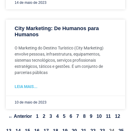
14 de maio de 2023
City Marketing: De Humanos para
Humanos
O Marketing do Destino Turístico (City Marketing)
envolve pessoas, infraestrutura, equipamentos,
sistemas tecnológicos, serviços profissionais
estratégicos, táticos e gestões. É um conjunto de
parcerias públicas
LEIA MAIS...
10 de maio de 2023
← Anterior
1
2
3
4
5
6
7
8
9
10
11
12
13
14
15
16
17
18
19
20
21
22
23
24
25