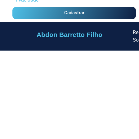
Cadastrar
Re
Abdon Barretto Filho
So