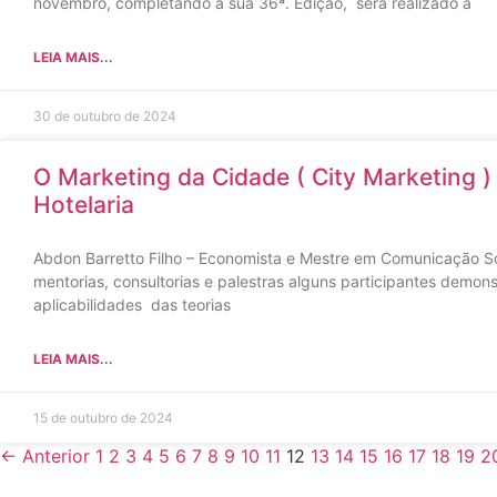
novembro, completando a sua 36ª. Edição, será realizado a
LEIA MAIS...
30 de outubro de 2024
O Marketing da Cidade ( City Marketing )
Hotelaria
Abdon Barretto Filho – Economista e Mestre em Comunicação So
mentorias, consultorias e palestras alguns participantes demon
aplicabilidades das teorias
LEIA MAIS...
15 de outubro de 2024
← Anterior
1
2
3
4
5
6
7
8
9
10
11
12
13
14
15
16
17
18
19
2