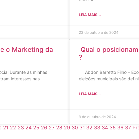
LEIA MAIS...
23 de outubro de 2024
 e o Marketing da
Qual o posicioname
?
cial Durante as minhas
Abdon Barretto Filho – Econ
stram interesses nas
eleições municipais são defi
LEIA MAIS...
9 de outubro de 2024
0
21
22
23
24
25
26
27
28
29
30
31
32
33
34
35
36
37
Pr