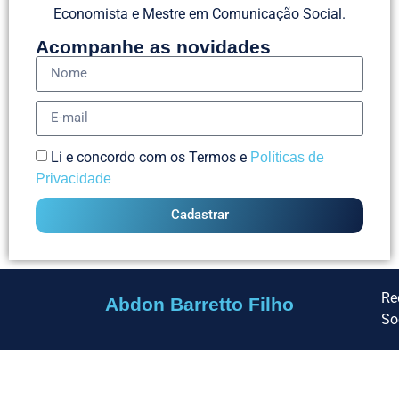
Economista e Mestre em Comunicação Social.
Acompanhe as novidades
Li e concordo com os Termos e
Políticas de
Privacidade
Cadastrar
Re
Abdon Barretto Filho
So