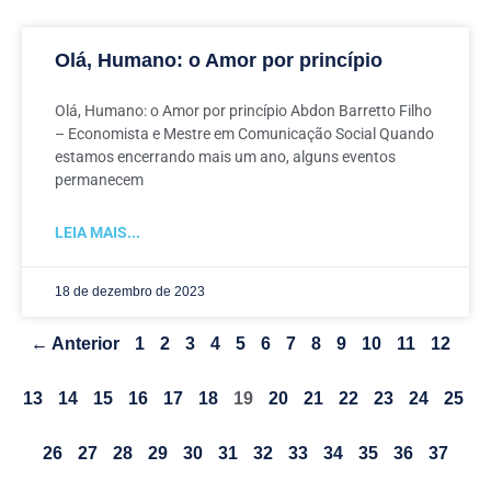
Olá, Humano: o Amor por princípio
Olá, Humano: o Amor por princípio Abdon Barretto Filho
– Economista e Mestre em Comunicação Social Quando
estamos encerrando mais um ano, alguns eventos
permanecem
LEIA MAIS...
18 de dezembro de 2023
← Anterior
1
2
3
4
5
6
7
8
9
10
11
12
13
14
15
16
17
18
19
20
21
22
23
24
25
26
27
28
29
30
31
32
33
34
35
36
37