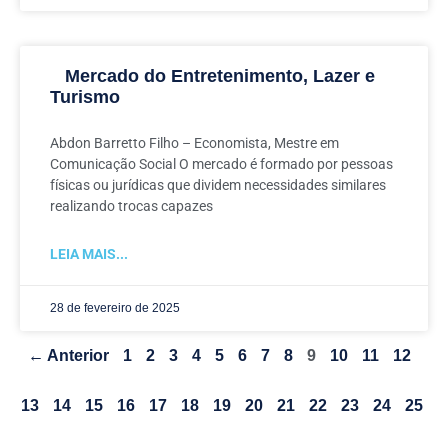
Mercado do Entretenimento, Lazer e
Turismo
Abdon Barretto Filho – Economista, Mestre em
Comunicação Social O mercado é formado por pessoas
físicas ou jurídicas que dividem necessidades similares
realizando trocas capazes
LEIA MAIS...
28 de fevereiro de 2025
← Anterior
1
2
3
4
5
6
7
8
9
10
11
12
13
14
15
16
17
18
19
20
21
22
23
24
25