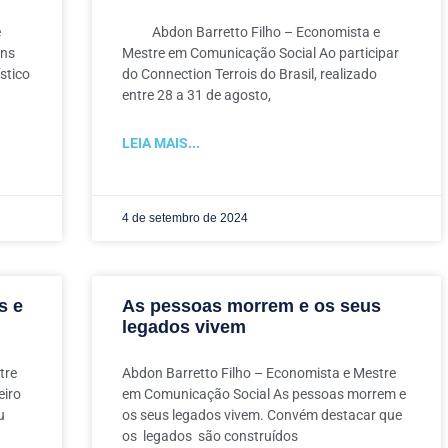
e
Abdon Barretto Filho – Economista e
uns
Mestre em Comunicação Social Ao participar
ístico
do Connection Terrois do Brasil, realizado
entre 28 a 31 de agosto,
LEIA MAIS...
4 de setembro de 2024
s e
As pessoas morrem e os seus
legados vivem
tre
Abdon Barretto Filho – Economista e Mestre
eiro
em Comunicação Social As pessoas morrem e
u
os seus legados vivem. Convém destacar que
os legados são construídos