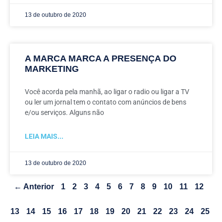
13 de outubro de 2020
A MARCA MARCA A PRESENÇA DO
MARKETING
Você acorda pela manhã, ao ligar o radio ou ligar a TV
ou ler um jornal tem o contato com anúncios de bens
e/ou serviços. Alguns não
LEIA MAIS...
13 de outubro de 2020
← Anterior
1
2
3
4
5
6
7
8
9
10
11
12
13
14
15
16
17
18
19
20
21
22
23
24
25