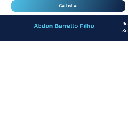
Cadastrar
Re
Abdon Barretto Filho
So