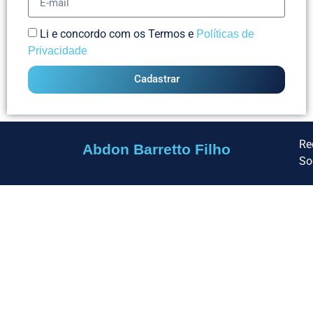
Li e concordo com os Termos e
Políticas de
Privacidade
Cadastrar
Re
Abdon Barretto Filho
So