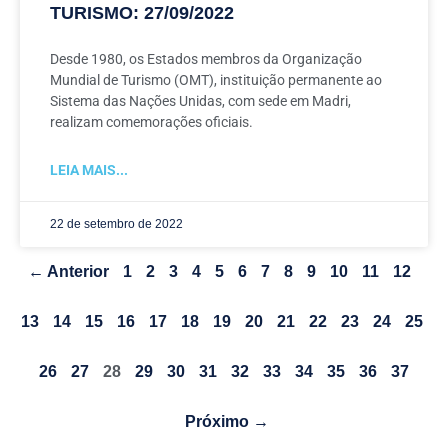
TURISMO: 27/09/2022
Desde 1980, os Estados membros da Organização
Mundial de Turismo (OMT), instituição permanente ao
Sistema das Nações Unidas, com sede em Madri,
realizam comemorações oficiais.
LEIA MAIS...
22 de setembro de 2022
← Anterior
1
2
3
4
5
6
7
8
9
10
11
12
13
14
15
16
17
18
19
20
21
22
23
24
25
26
27
28
29
30
31
32
33
34
35
36
37
Próximo →