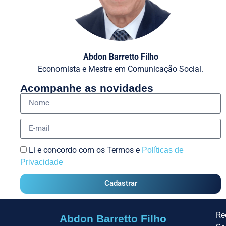
Abdon Barretto Filho
Economista e Mestre em Comunicação Social.
Acompanhe as novidades
Li e concordo com os Termos e
Políticas de
Privacidade
Cadastrar
Re
Abdon Barretto Filho