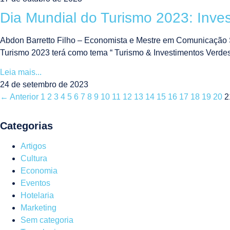
Dia Mundial do Turismo 2023: Inve
Abdon Barretto Filho – Economista e Mestre em Comunicação 
Turismo 2023 terá como tema “ Turismo & Investimentos Verdes
Leia mais...
24 de setembro de 2023
← Anterior
1
2
3
4
5
6
7
8
9
10
11
12
13
14
15
16
17
18
19
20
2
Categorias
Artigos
Cultura
Economia
Eventos
Hotelaria
Marketing
Sem categoria