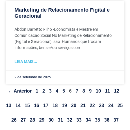
Marketing de Relacionamento Figital e
Geracional
Abdon Barretto Filho -Economista e Mestre em
Comunicação Social No Marketing de Relacionamento
(Figital e Geracional) são Humanos que trocam
informações, bens e/ou serviços com
LEIA MAIS...
2 de setembro de 2025
← Anterior
1
2
3
4
5
6
7
8
9
10
11
12
13
14
15
16
17
18
19
20
21
22
23
24
25
26
27
28
29
30
31
32
33
34
35
36
37