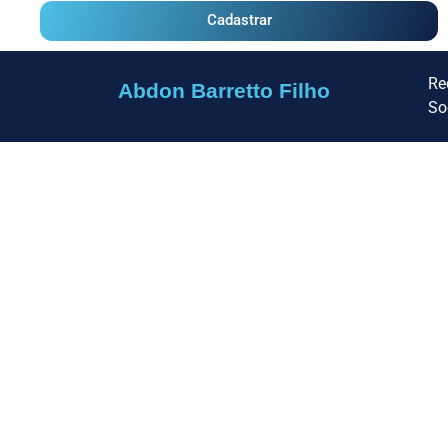
Cadastrar
Re
Abdon Barretto Filho
So