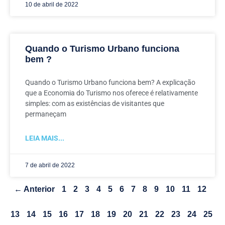
10 de abril de 2022
Quando o Turismo Urbano funciona
bem ?
Quando o Turismo Urbano funciona bem? A explicação
que a Economia do Turismo nos oferece é relativamente
simples: com as existências de visitantes que
permaneçam
LEIA MAIS...
7 de abril de 2022
← Anterior
1
2
3
4
5
6
7
8
9
10
11
12
13
14
15
16
17
18
19
20
21
22
23
24
25