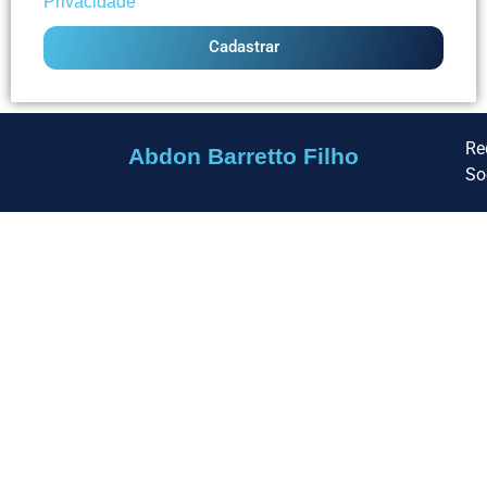
Privacidade
Cadastrar
Re
Abdon Barretto Filho
So