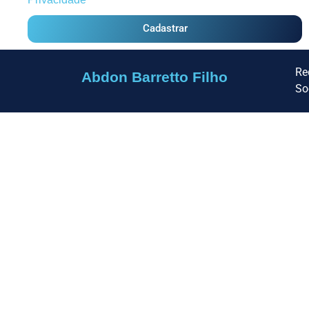
Cadastrar
Re
Abdon Barretto Filho
So