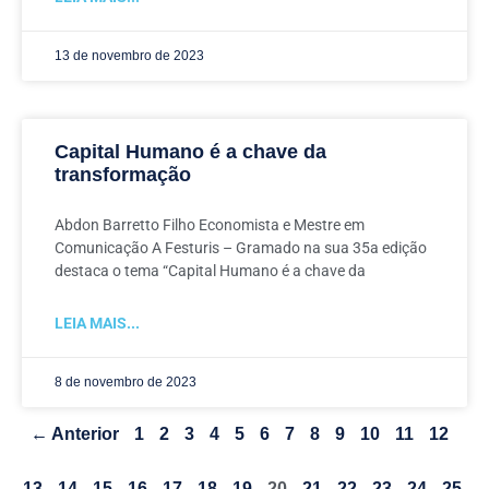
13 de novembro de 2023
Capital Humano é a chave da
transformação
Abdon Barretto Filho Economista e Mestre em
Comunicação A Festuris – Gramado na sua 35a edição
destaca o tema “Capital Humano é a chave da
LEIA MAIS...
8 de novembro de 2023
← Anterior
1
2
3
4
5
6
7
8
9
10
11
12
13
14
15
16
17
18
19
20
21
22
23
24
25