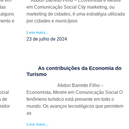
tre em
Abdon Barretto Filho – Economista e Mestre
das
em Comunicação Social City marketing, ou
 alguns
marketing de cidades, é uma estratégia utilizada
mento e
por cidades e municípios
Leia mais...
23 de julho de 2024
As contribuições da Economia do
Turismo
Abdon Barretto Filho –
cial
Economista, Mestre em Comunicação Social O
a de
fenômeno turístico está presente em todo o
midor
mundo. Os avanços tecnológicos que permitem
as
Leia mais...