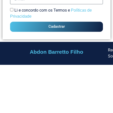
Li e concordo com os Termos e
Políticas de
Privacidade
Cadastrar
Re
Abdon Barretto Filho
So