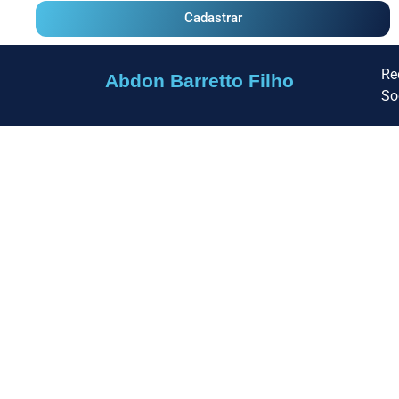
Cadastrar
Re
Abdon Barretto Filho
So