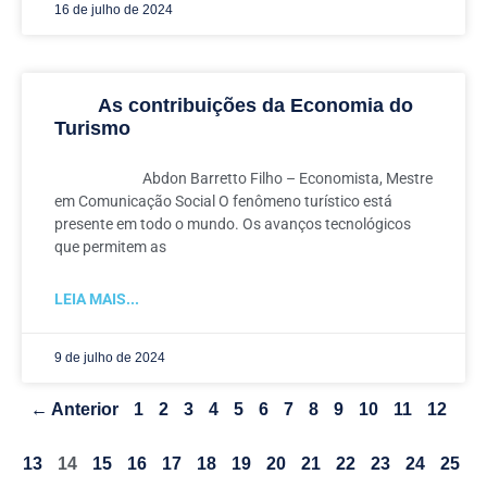
16 de julho de 2024
As contribuições da Economia do
Turismo
Abdon Barretto Filho – Economista, Mestre
em Comunicação Social O fenômeno turístico está
presente em todo o mundo. Os avanços tecnológicos
que permitem as
LEIA MAIS...
9 de julho de 2024
← Anterior
1
2
3
4
5
6
7
8
9
10
11
12
13
14
15
16
17
18
19
20
21
22
23
24
25