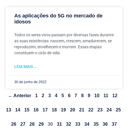
As aplicações do 5G no mercado de
idosos
Todos os seres vivos passam por diversas fases durante
as suas existências: nascem, crescem, amadurecem, se
reproduzem, envelhecem e morrem. Essas etapas
constituem o ciclo de vida.
LEIA MAIS...
30 de junho de 2022
← Anterior
1
2
3
4
5
6
7
8
9
10
11
12
13
14
15
16
17
18
19
20
21
22
23
24
25
26
27
28
29
30
31
32
33
34
35
36
37