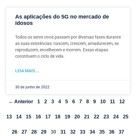
As aplicações do 5G no mercado de
idosos
Todos os seres vivos passam por diversas fases durante
as suas existências: nascem, crescem, amadurecem, se
reproduzem, envelhecem e morrem. Essas etapas
constituem o ciclo de vida.
LEIA MAIS...
30 de junho de 2022
← Anterior
1
2
3
4
5
6
7
8
9
10
11
12
13
14
15
16
17
18
19
20
21
22
23
24
25
26
27
28
29
30
31
32
33
34
35
36
37