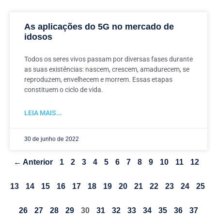
As aplicações do 5G no mercado de
idosos
Todos os seres vivos passam por diversas fases durante
as suas existências: nascem, crescem, amadurecem, se
reproduzem, envelhecem e morrem. Essas etapas
constituem o ciclo de vida.
LEIA MAIS...
30 de junho de 2022
← Anterior
1
2
3
4
5
6
7
8
9
10
11
12
13
14
15
16
17
18
19
20
21
22
23
24
25
26
27
28
29
30
31
32
33
34
35
36
37