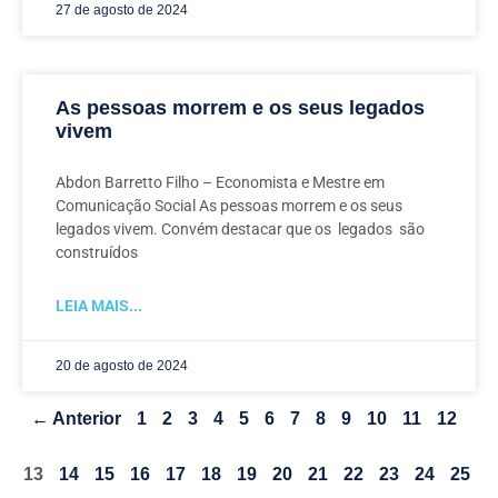
27 de agosto de 2024
As pessoas morrem e os seus legados
vivem
Abdon Barretto Filho – Economista e Mestre em
Comunicação Social As pessoas morrem e os seus
legados vivem. Convém destacar que os legados são
construídos
LEIA MAIS...
20 de agosto de 2024
← Anterior
1
2
3
4
5
6
7
8
9
10
11
12
13
14
15
16
17
18
19
20
21
22
23
24
25