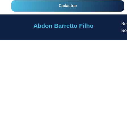
Cadastrar
Re
Abdon Barretto Filho
So