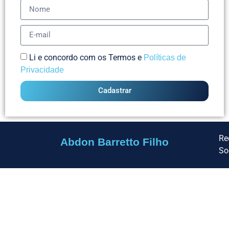
Li e concordo com os Termos e
Políticas de
Privacidade
Cadastrar
Re
Abdon Barretto Filho
So