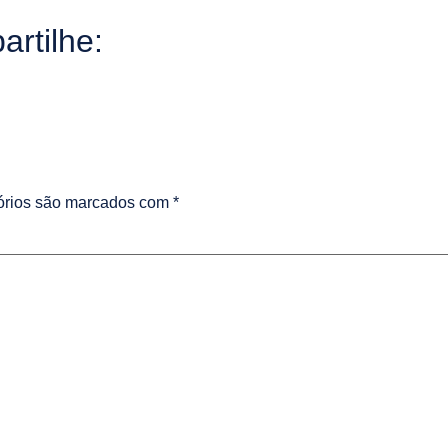
rtilhe:
órios são marcados com
*