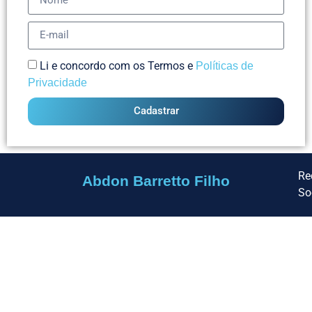
Li e concordo com os Termos e
Políticas de
Privacidade
Cadastrar
Re
Abdon Barretto Filho
So