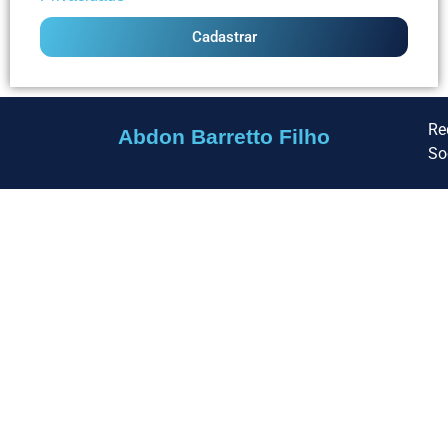
Cadastrar
Re
Abdon Barretto Filho
So