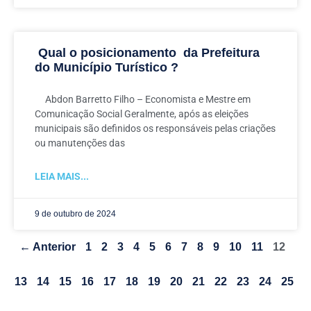
Qual o posicionamento da Prefeitura
do Município Turístico ?
Abdon Barretto Filho – Economista e Mestre em
Comunicação Social Geralmente, após as eleições
municipais são definidos os responsáveis pelas criações
ou manutenções das
LEIA MAIS...
9 de outubro de 2024
← Anterior
1
2
3
4
5
6
7
8
9
10
11
12
13
14
15
16
17
18
19
20
21
22
23
24
25