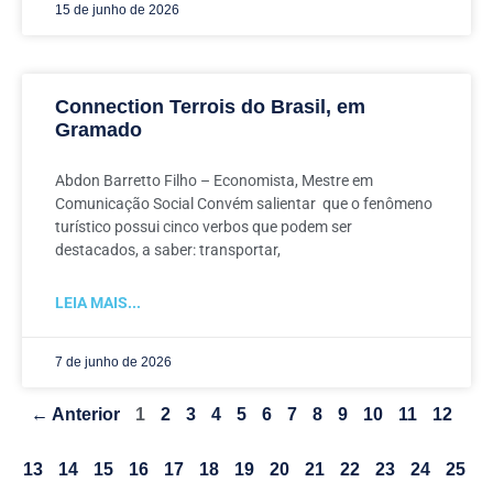
15 de junho de 2026
Connection Terrois do Brasil, em
Gramado
Abdon Barretto Filho – Economista, Mestre em
Comunicação Social Convém salientar que o fenômeno
turístico possui cinco verbos que podem ser
destacados, a saber: transportar,
LEIA MAIS...
7 de junho de 2026
← Anterior
1
2
3
4
5
6
7
8
9
10
11
12
13
14
15
16
17
18
19
20
21
22
23
24
25