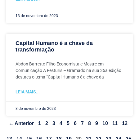
13 de novembro de 2023
Capital Humano é a chave da
transformação
Abdon Barretto Filho Economista e Mestre em
Comunicação A Festuris – Gramado na sua 35a edição
destaca o tema “Capital Humano é a chave da
LEIA MAIS...
8 de novembro de 2023
← Anterior
1
2
3
4
5
6
7
8
9
10
11
12
13
14
15
16
17
18
19
20
21
22
23
24
25