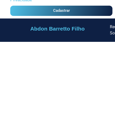
Cadastrar
Re
Abdon Barretto Filho
So