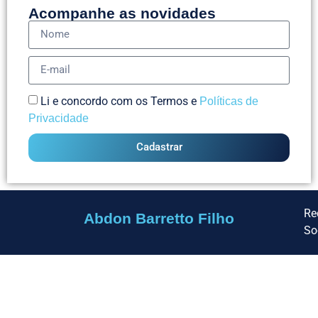
Acompanhe as novidades
Li e concordo com os Termos e
Políticas de
Privacidade
Cadastrar
Re
Abdon Barretto Filho
So