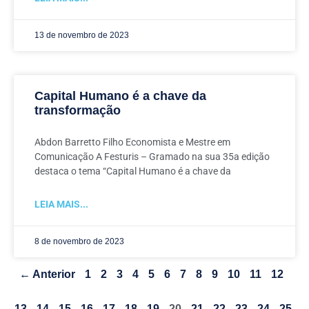
13 de novembro de 2023
Capital Humano é a chave da
transformação
Abdon Barretto Filho Economista e Mestre em
Comunicação A Festuris – Gramado na sua 35a edição
destaca o tema “Capital Humano é a chave da
LEIA MAIS...
8 de novembro de 2023
← Anterior
1
2
3
4
5
6
7
8
9
10
11
12
13
14
15
16
17
18
19
20
21
22
23
24
25