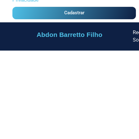
Cadastrar
Re
Abdon Barretto Filho
So