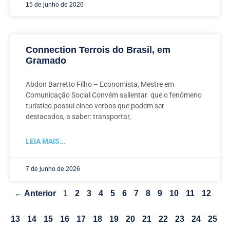
15 de junho de 2026
Connection Terrois do Brasil, em
Gramado
Abdon Barretto Filho – Economista, Mestre em
Comunicação Social Convém salientar que o fenômeno
turístico possui cinco verbos que podem ser
destacados, a saber: transportar,
LEIA MAIS...
7 de junho de 2026
← Anterior
1
2
3
4
5
6
7
8
9
10
11
12
13
14
15
16
17
18
19
20
21
22
23
24
25