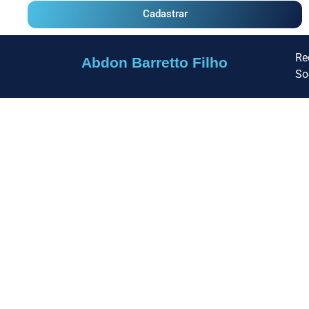
Cadastrar
Re
Abdon Barretto Filho
So